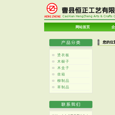
网站首页
企
您的位
烫衣板
木橱子
木盒子
坐箱
柳制品
草制品